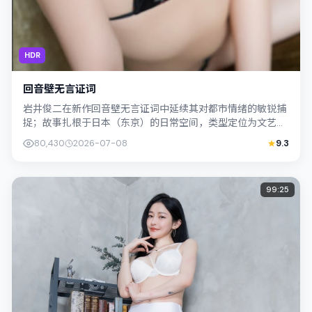
HDR
回音壁无言证词
岩井俊二在新作回音壁无言证词中延续其对都市情绪的敏锐捕
捉；故事扎根于日本（东京）的日常空间，类型定位为文艺。
主演金惠秀、孔刘以克制表演撑起情感内...
80,430
2026-07-08
9.3
99:25