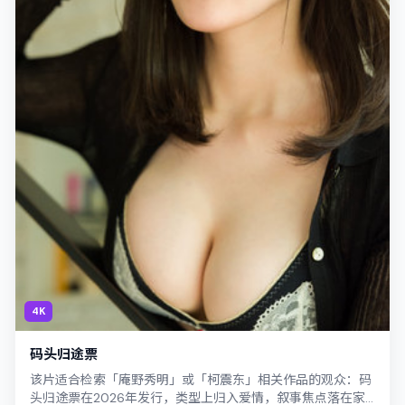
4K
码头归途票
该片适合检索「庵野秀明」或「柯震东」相关作品的观众：码
头归途票在2026年发行，类型上归入爱情，叙事焦点落在家