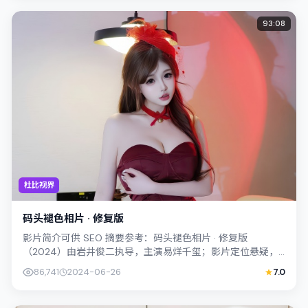
93:08
杜比视界
码头褪色相片 · 修复版
影片简介可供 SEO 摘要参考：码头褪色相片 · 修复版
（2024）由岩井俊二执导，主演易烊千玺；影片定位悬疑，
叙事锚定新加坡的社会议题与个体命...
86,741
2024-06-26
7.0