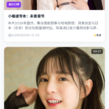
高分口碑
小巷速写本：未寄章节
本片2026年面世，集合喜剧叙事与地域质感：背景设定与日
本（东京）的文化肌理相呼应。导演滨口龙介善用光影与声场
塑造孤独感，陈湘琪饰演角色的抉择牵...
4,218
2026-12-25
9.6
99:57