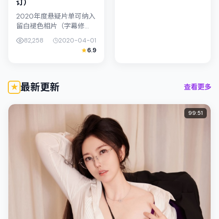
订）
2020年度悬疑片单可纳入
留白褪色相片（字幕修
订）：导演洪常秀将镜头
82,258
2020-04-01
对准泰国（曼谷）的中产
6.9
困境，周冬雨与苍井优演
绎兄妹般羁绊，文本层面
兼顾悬疑线...
最新更新
查看更多
99:51