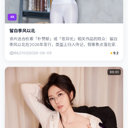
4K
留白季风以北
该片适合检索「朴赞郁」或「苍井优」相关作品的观众：留白
季风以北在2026年发行，类型上归入传记，叙事焦点落在家
庭与社会的交错地带；配角层次丰富，...
86,270
2026-06-05
9.2
99:01