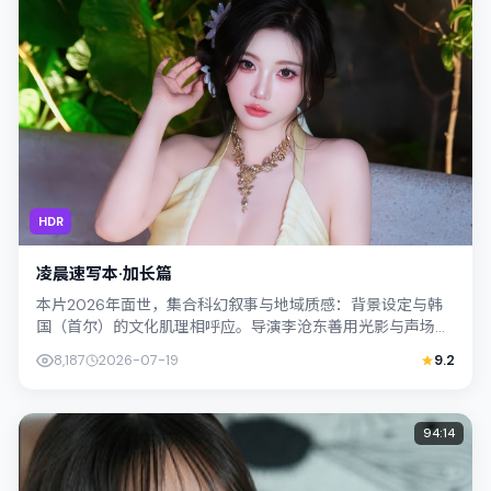
HDR
凌晨速写本·加长篇
本片2026年面世，集合科幻叙事与地域质感：背景设定与韩
国（首尔）的文化肌理相呼应。导演李沧东善用光影与声场塑
造孤独感，黄政民饰演角色的抉择牵动...
8,187
2026-07-19
9.2
94:14