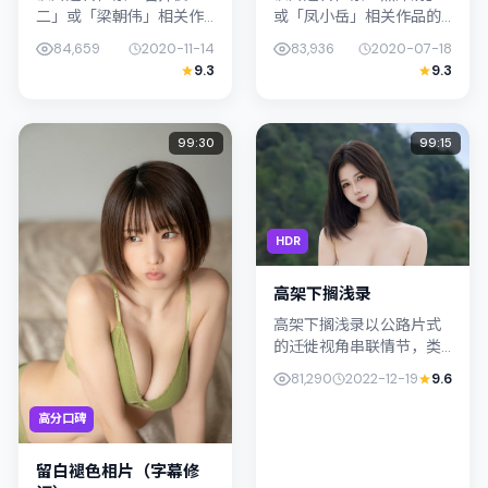
二」或「梁朝伟」相关作
或「凤小岳」相关作品的
品的观众：城际归途票在
观众：雾岛协奏曲 · 修复
84,659
2020-11-14
83,936
2020-07-18
2020年发行，类型上归入
版在2020年发行，类型上
9.3
9.3
惊悚，叙事焦点落在家庭
归入犯罪，叙事焦点落在
与社会的交错地带；配角
家庭与社会的交错地带；
层次丰富，...
配角...
99:30
99:15
HDR
高架下搁浅录
高架下搁浅录以公路片式
的迁徙视角串联情节，类
型标签为爱情。滨口龙介
81,290
2022-12-19
9.6
强调纪实气质与留白美
学，木村拓哉的表演在外
高分口碑
冷内热之间切换；若你正
在查找韩国（釜...
留白褪色相片（字幕修