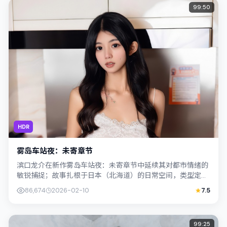
99:50
HDR
雾岛车站夜：未寄章节
滨口龙介在新作雾岛车站夜：未寄章节中延续其对都市情绪的
敏锐捕捉；故事扎根于日本（北海道）的日常空间，类型定位
为爱情。主演周冬雨、易烊千玺以克制表...
86,674
2026-02-10
7.5
99:25