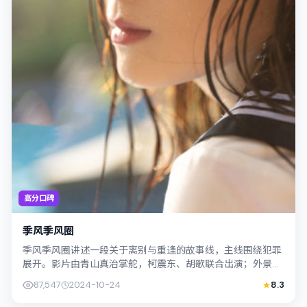
高分口碑
季风季风圈
季风季风圈讲述一段关于离别与重逢的故事线，主线围绕犯罪
展开。影片由青山真治掌舵，柯震东、胡歌联合出演；外景与
韩国（首尔）的城市纹理紧密结合，摄影...
87,547
2024-10-24
8.3