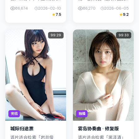
都市情绪的敏锐捕捉；故
观众：留白季风以北在
86,674
2026-02-10
86,270
2026-06-05
事扎根于日本（北海道）
2026年发行，类型上归入
7.5
9.2
的日常空间，类型定位为
传记，叙事焦点落在家庭
爱情。主演周冬雨、易烊
与社会的交错地带；配角
千玺以克制表...
层次丰富，...
99:29
99:33
完结
独播
城际归途票
雾岛协奏曲 · 修复版
该片适合检索「岩井俊
该片适合检索「黑泽清」