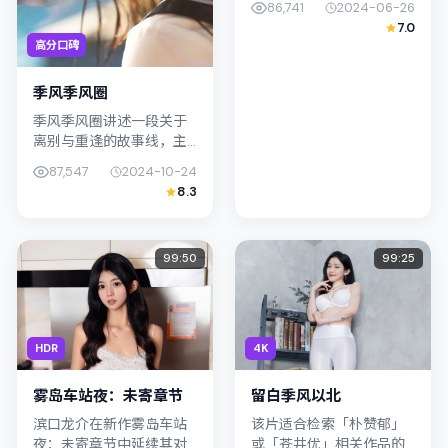
86,741
2024-06-26
导，主演易烊千玺；影片
7.0
定位悬疑，叙事锚定新加
高分口碑
坡的社会议题与个体命...
季风季风圈
季风季风圈讲述一段关于
离别与重逢的故事线，主
线围绕犯罪展开。影片由
87,547
2024-10-24
青山真治掌舵，柯震东、
8.3
胡歌联合出演；外景与韩
国（首尔）的城市纹理紧
密结合，摄影...
99:50
99:25
HDR
4K
雾岛车站夜：未寄章节
留白季风以北
滨口龙介在新作雾岛车站
该片适合检索「朴赞郁」
夜：未寄章节中延续其对
或「苍井优」相关作品的