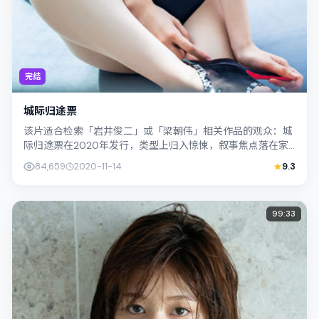
完结
城际归途票
该片适合检索「岩井俊二」或「梁朝伟」相关作品的观众：城
际归途票在2020年发行，类型上归入惊悚，叙事焦点落在家
庭与社会的交错地带；配角层次丰富，...
84,659
2020-11-14
9.3
99:33