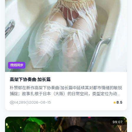
院线同步
高架下协奏曲·加长篇
朴赞郁在新作高架下协奏曲·加长篇中延续其对都市情绪的敏锐
捕捉；故事扎根于日本（大阪）的日常空间，类型定位为动
作。主演阿部宽、杨紫琼以克制表演撑起...
14,289
2026-08-15
8.5
99:07