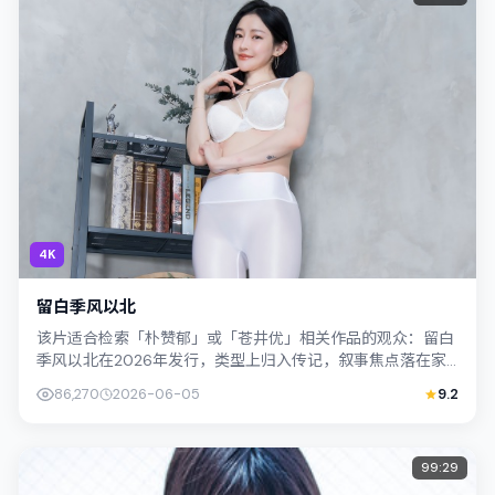
4K
留白季风以北
该片适合检索「朴赞郁」或「苍井优」相关作品的观众：留白
季风以北在2026年发行，类型上归入传记，叙事焦点落在家
庭与社会的交错地带；配角层次丰富，...
86,270
2026-06-05
9.2
99:29