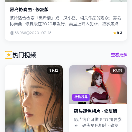
雾岛协奏曲 · 修复版
该片适合检索「黑泽清」或「凤小岳」相关作品的观众：雾岛
协奏曲 · 修复版在2020年发行，类型上归入犯罪，叙事焦点
落在家庭与社会的交错地带；配角...
83,936
2020-07-18
9.3
热门视频
查看更多
99:12
93:08
杜比视界
码头褪色相片 · 修复版
影片简介可供 SEO 摘要参
考：码头褪色相片 · 修复
版（2024）由岩井俊二执